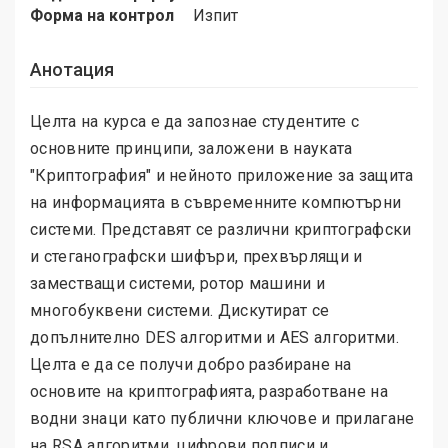
Форма на контрол
Изпит
Анотация
Целта на курса e да запознае студентите с
основните принципи, заложени в науката
"Криптография" и нейното приложение за защита
на информацията в съвременните компютърни
системи. Представят се различни криптографски
и стеганографски шифъри, прехвърлящи и
заместващи системи, ротор машини и
многобуквени системи. Дискутират се
допълнително DES алгоритми и AES алгоритми.
Целта е да се получи добро разбиране на
основите на криптографията, разработване на
водни знаци като публични ключове и прилагане
на RSA алгоритми, цифрови подписи и