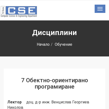
Togg
navig
Дисциплини
Начало
Обучение
7 Обектно-ориентирано
програмиране
Лектор
доц. д-р инж. Венцислав Георгиев
Николов