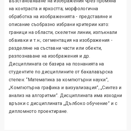
възстановяване на изображения чрез промяна
на контраста и яркостта; морфологична
обработка на изображенията - представяне и
описание съобразно избрани критерии като:
граници на области, скелетни линии, изпъкнали
обвивки и т.н.; сегментация на изображения -
разделяне на съставни части или обекти,
разпознаване на изображения и др.
Дисциплината се базира на познанията на
студентите по дисциплините от бакалавърска
степен: “Математика за компютърни науки”,
„Компютърна графика и визуализация”, „Синтез и
анализ на алгоритми”. Дисциплината има изходни
връзки с дисциплината „Дълбоко обучение” и с
дипломното проектиране.