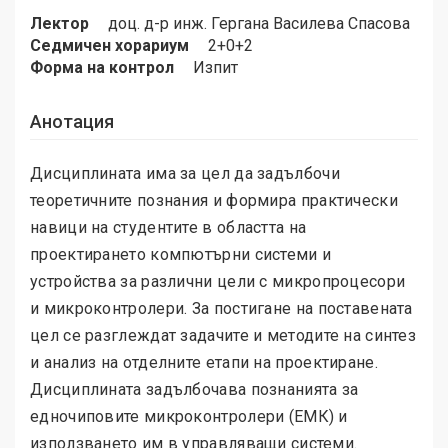
Лектор
доц. д-р инж. Гергана Василева Спасова
Седмичен хорариум
2+0+2
Форма на контрол
Изпит
Анотация
Дисциплината има за цел да задълбочи
теоретичните познания и формира практически
навици на студентите в областта на
проектирането компютърни системи и
устройства за различни цели с микропроцесори
и микроконтролери. За постигане на поставената
цел се разглеждат задачите и методите на синтез
и анализ на отделните етапи на проектиране.
Дисциплината задълбочава познанията за
едночиповите микроконтролери (ЕМК) и
използването им в управляващи системи.