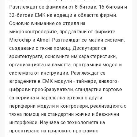
Разглеждат се фамилии от 8-битови, 16-битови и
32-битови ЕМК на водещи в областта фирми.
Основно внимание се отделя на
микроконтролерите, предлагани от фирмите
Micrоchip и Atmel. Разглеждат се малки системи,
създавани с тяхна помощ. Дискутират се
архитектурата, основните им характеристики,
организацията на паметта, програмния модел и
системата от инструкции. Разглеждат се
вградените в ЕМК модули - таймери, аналого-
цифрови преобразуватели, стандартни портове
за серийна и паралелна връзка с други
периферни модули и контролери, реализацията с
тяхна помощ на стандартни жични и безжични
интерфейси. Изучава се технологията на
проектиране на приложно програмно