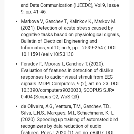
and Data Communication (IJEEDC), Vol.9, Issue
9, pp. 41-46.
Markova V., Ganchev T., Kalinkov K., Markov M.
(2021). Detection of acute stress caused by
cognitive tasks based on physiological signals,
Bulletin of Electrical Engineering and
Informatics, vol.10, no.5, pp. 2539-2547, DOI:
10.11591/eei.v10i5.3130
Feradov F., Mporas I., Ganchev T. (2020).
Evaluation of features in detection of dislike
responses to audio–visual stimuli from EEG
signals. MDPI Computers, 9 (2), art. no. 33. DOI:
10.3390/computers9020033, SCOPUS SJR=
0.404 (Scopus Q2; WoS Q3)
de Oliveira, A.G., Ventura, T.M., Ganchev, T.D.,
Silva, L.N.S., Marques, M.I., Schuchmann, K.-L.
(2020). Speeding up training of automated bird
recognizers by data reduction of audio
features, PeerJ, 2020 (1), art. no. e8407, DOI: