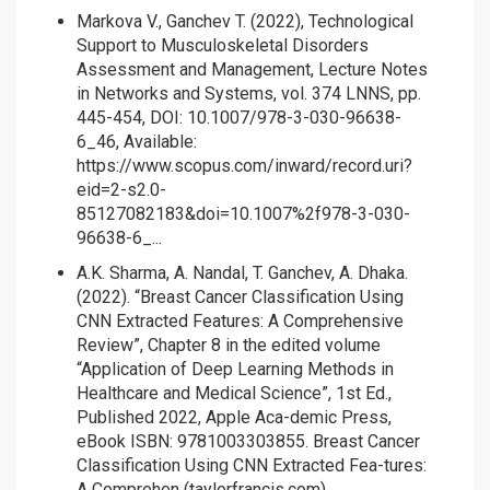
Markova V., Ganchev T. (2022), Technological
Support to Musculoskeletal Disorders
Assessment and Management, Lecture Notes
in Networks and Systems, vol. 374 LNNS, pp.
445-454, DOI: 10.1007/978-3-030-96638-
6_46, Available:
https://www.scopus.com/inward/record.uri?
eid=2-s2.0-
85127082183&doi=10.1007%2f978-3-030-
96638-6_...
A.K. Sharma, A. Nandal, T. Ganchev, A. Dhaka.
(2022). “Breast Cancer Classification Using
CNN Extracted Features: A Comprehensive
Review”, Chapter 8 in the edited volume
“Application of Deep Learning Methods in
Healthcare and Medical Science”, 1st Ed.,
Published 2022, Apple Aca-demic Press,
eBook ISBN: 9781003303855. Breast Cancer
Classification Using CNN Extracted Fea-tures:
A Comprehen (taylorfrancis.com)