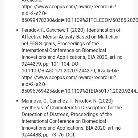
https://www.scopus.com/inward/record.uri?
eid=2-s2.0-
85099470230&doi=10.1109%2fTELECOM50385.2020..
Feradov, F., Ganchev, T. (2020). Identification of
Affective Mental Activity Based on Multichan-
nel EEG Signals, Proceedings of the
International Conference on Biomedical
Innovations and Appli-cations, BIA 2020, art. no.
9244279, pp. 101-104. DOI:
10.1109/BIA50171.2020.9244279, Availa-ble
https://www.scopus.com/inward/record.uri?
eid=2-s2.0-
85096769425&doi=10.1109%2fBIA50171.2020.9244..
Marinova, G., Ganchev, T., Nikolov, N. (2020).
Synthesis of Characteristic Descriptors for the
Detection of Distress, Proceedings of the
International Conference on Biomedical
Innovations and Applications, BIA 2020, art. no.
9244488, pp. 73-76. DOI: