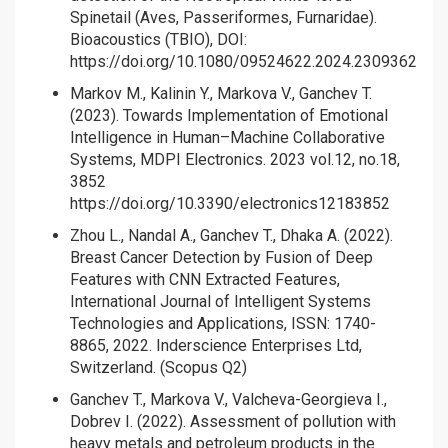
Spinetail (Aves, Passeriformes, Furnaridae).
Bioacoustics (TBIO), DOI:
https://doi.org/10.1080/09524622.2024.2309362
Markov M., Kalinin Y., Markova V., Ganchev T.
(2023). Towards Implementation of Emotional
Intelligence in Human–Machine Collaborative
Systems, MDPI Electronics. 2023 vol.12, no.18,
3852
https://doi.org/10.3390/electronics12183852
Zhou L., Nandal A., Ganchev T., Dhaka A. (2022).
Breast Cancer Detection by Fusion of Deep
Features with CNN Extracted Features,
International Journal of Intelligent Systems
Technologies and Applications, ISSN: 1740-
8865, 2022. Inderscience Enterprises Ltd,
Switzerland. (Scopus Q2)
Ganchev T., Markova V., Valcheva-Georgieva I.,
Dobrev I. (2022). Assessment of pollution with
heavy metals and petroleum products in the