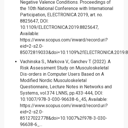
Negative Valence Conditions. Proceedings of
the 10th National Conference with International
Participation, ELECTRONICA 2019, art. no.
8825647, DOI:
10.1109/ELECTRONICA.2019.8825647,
Available:
https://www.scopus.com/inward/record.uri?
eid=2-s2.0-
85072819033&doi=10.1109%2fELECTRONICA.2019.8.
Vachinska S., Markova V., Ganchev T. (2022). A
Risk Assessment Study on Musculoskeletal
Dis-orders in Computer Users Based on A
Modified Nordic Musculoskeletal
Questionnaire, Lecture Notes in Networks and
Systems, vol.374 LNNS, pp.433-444, DOI:
10.1007/978-3-030-96638-6_45, Available:
https://www.scopus.com/inward/record.uri?
eid=2-s2.0-
85127022778&doi=10.1007%2f978-3-030-
96638-6_...