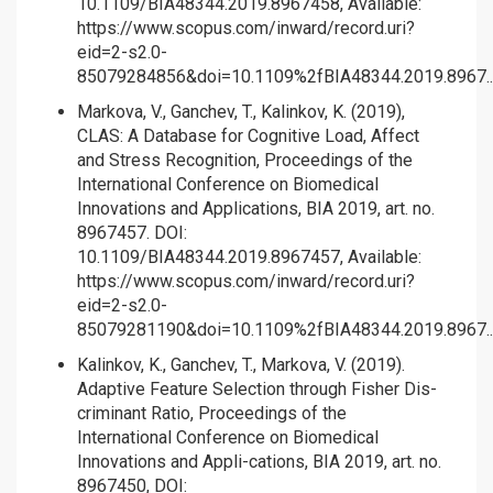
10.1109/BIA48344.2019.8967458, Available:
https://www.scopus.com/inward/record.uri?
eid=2-s2.0-
85079284856&doi=10.1109%2fBIA48344.2019.8967..
Markova, V., Ganchev, T., Kalinkov, K. (2019),
CLAS: A Database for Cognitive Load, Affect
and Stress Recognition, Proceedings of the
International Conference on Biomedical
Innovations and Applications, BIA 2019, art. no.
8967457. DOI:
10.1109/BIA48344.2019.8967457, Available:
https://www.scopus.com/inward/record.uri?
eid=2-s2.0-
85079281190&doi=10.1109%2fBIA48344.2019.8967..
Kalinkov, K., Ganchev, T., Markova, V. (2019).
Adaptive Feature Selection through Fisher Dis-
criminant Ratio, Proceedings of the
International Conference on Biomedical
Innovations and Appli-cations, BIA 2019, art. no.
8967450, DOI: