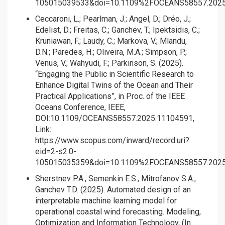
105015039533&doi=10.1109%2FOCEANS58557.2025..
Ceccaroni, L.; Pearlman, J.; Angel, D.; Dréo, J.;
Edelist, D.; Freitas, C.; Ganchev, T.; Ipektsidis, C.;
Kruniawan, F.; Laudy, C.; Markova, V.; Mlandu,
D.N.; Paredes, H.; Oliveira, M.A.; Simpson, P.;
Venus, V.; Wahyudi, F.; Parkinson, S. (2025).
“Engaging the Public in Scientific Research to
Enhance Digital Twins of the Ocean and Their
Practical Applications”, in Proc. of the IEEE
Oceans Conference, IEEE,
DOI:10.1109/OCEANS58557.2025.11104591,
Link:
https://www.scopus.com/inward/record.uri?
eid=2-s2.0-
105015035359&doi=10.1109%2FOCEANS58557.2025..
Sherstnev P.A., Semenkin E.S., Mitrofanov S.A.,
Ganchev T.D. (2025). Automated design of an
interpretable machine learning model for
operational coastal wind forecasting. Modeling,
Optimization and Information Technology, (In