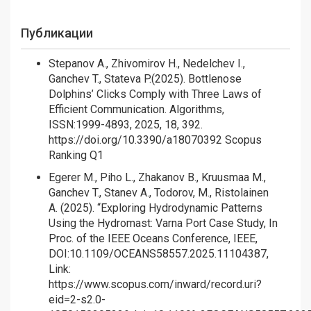
Публикации
Stepanov A., Zhivomirov H., Nedelchev I.,
Ganchev T., Stateva P.(2025). Bottlenose
Dolphins’ Clicks Comply with Three Laws of
Efficient Communication. Algorithms,
ISSN:1999-4893, 2025, 18, 392.
https://doi.org/10.3390/a18070392
Scopus
Ranking Q1
Egerer M., Piho L., Zhakanov B., Kruusmaa M.,
Ganchev T., Stanev A., Todorov, M., Ristolainen
A. (2025). “Exploring Hydrodynamic Patterns
Using the Hydromast: Varna Port Case Study, In
Proc. of the IEEE Oceans Conference, IEEE,
DOI:10.1109/OCEANS58557.2025.11104387,
Link:
https://www.scopus.com/inward/record.uri?
eid=2-s2.0-