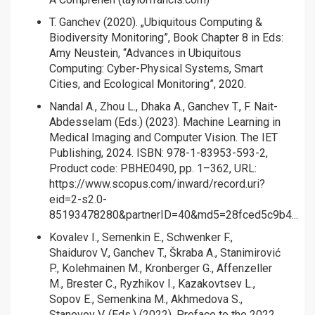
T. Ganchev (2020). „Ubiquitous Computing &
Biodiversity Monitoring”, Book Chapter 8 in Eds:
Amy Neustein, “Advances in Ubiquitous
Computing: Cyber-Physical Systems, Smart
Cities, and Ecological Monitoring”, 2020.
Nandal A., Zhou L., Dhaka A., Ganchev T., F. Nait-
Abdesselam (Eds.) (2023). Machine Learning in
Medical Imaging and Computer Vision. The IET
Publishing, 2024. ISBN: 978-1-83953-593-2,
Product code: PBHE0490, pp. 1–362, URL:
https://www.scopus.com/inward/record.uri?
eid=2-s2.0-
85193478280&partnerID=40&md5=28fced5c9b4...
Kovalev I., Semenkin E., Schwenker F.,
Shaidurov V., Ganchev T., Škraba A., Stanimirović
P., Kolehmainen M., Kronberger G., Affenzeller
M., Brester C., Ryzhikov I., Kazakovtsev L.,
Sopov E., Semenkina M., Akhmedova S.,
Stanovov V. (Eds.) (2022). Preface to the 2022