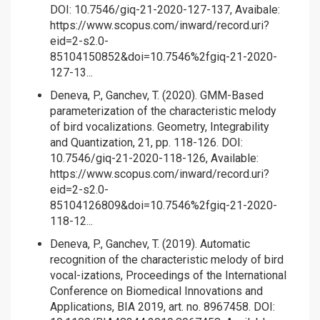
DOI: 10.7546/giq-21-2020-127-137, Avaibale:
https://www.scopus.com/inward/record.uri?
eid=2-s2.0-
85104150852&doi=10.7546%2fgiq-21-2020-
127-13...
Deneva, P., Ganchev, T. (2020). GMM-Based
parameterization of the characteristic melody
of bird vocalizations. Geometry, Integrability
and Quantization, 21, pp. 118-126. DOI:
10.7546/giq-21-2020-118-126, Available:
https://www.scopus.com/inward/record.uri?
eid=2-s2.0-
85104126809&doi=10.7546%2fgiq-21-2020-
118-12...
Deneva, P., Ganchev, T. (2019). Automatic
recognition of the characteristic melody of bird
vocal-izations, Proceedings of the International
Conference on Biomedical Innovations and
Applications, BIA 2019, art. no. 8967458. DOI: