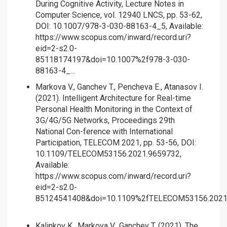
During Cognitive Activity, Lecture Notes in
Computer Science, vol. 12940 LNCS, pp. 53-62,
DOI: 10.1007/978-3-030-88163-4_5, Available:
https://www.scopus.com/inward/record.uri?
eid=2-s2.0-
85118174197&doi=10.1007%2f978-3-030-
88163-4_...
Markova V., Ganchev T., Pencheva E., Atanasov I.
(2021). Intelligent Architecture for Real-time
Personal Health Monitoring in the Context of
3G/4G/5G Networks, Proceedings 29th
National Con-ference with International
Participation, TELECOM 2021, pp. 53-56, DOI:
10.1109/TELECOM53156.2021.9659732,
Available:
https://www.scopus.com/inward/record.uri?
eid=2-s2.0-
85124541408&doi=10.1109%2fTELECOM53156.2021..
Kalinkov K., Markova V., Ganchev T. (2021). The