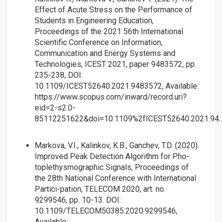
Effect of Acute Stress on the Performance of
Students in Engineering Education,
Proceedings of the 2021 56th International
Scientific Conference on Information,
Communication and Energy Systems and
Technologies, ICEST 2021, paper 9483572, pp.
235-238, DOI:
10.1109/ICEST52640.2021.9483572, Available:
https://www.scopus.com/inward/record.uri?
eid=2-s2.0-
85112251622&doi=10.1109%2fICEST52640.2021.94..
Markova, V.I., Kalinkov, K.B., Ganchev, T.D. (2020).
Improved Peak Detection Algorithm for Pho-
toplethysmographic Signals, Proceedings of
the 28th National Conference with International
Partici-pation, TELECOM 2020, art. no.
9299546, pp. 10-13. DOI:
10.1109/TELECOM50385.2020.9299546,
Available: