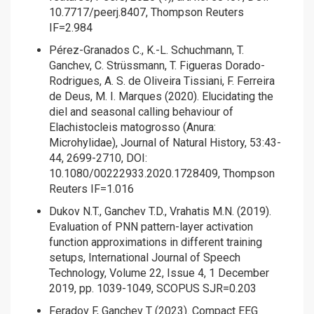
10.7717/peerj.8407, Thompson Reuters
IF=2.984
Pérez-Granados C., K.-L. Schuchmann, T.
Ganchev, C. Strüssmann, T. Figueras Dorado-
Rodrigues, A. S. de Oliveira Tissiani, F. Ferreira
de Deus, M. I. Marques (2020). Elucidating the
diel and seasonal calling behaviour of
Elachistocleis matogrosso (Anura:
Microhylidae), Journal of Natural History, 53:43-
44, 2699-2710, DOI:
10.1080/00222933.2020.1728409, Thompson
Reuters IF=1.016
Dukov N.T., Ganchev T.D., Vrahatis M.N. (2019).
Evaluation of PNN pattern-layer activation
function approximations in different training
setups, International Journal of Speech
Technology, Volume 22, Issue 4, 1 December
2019, pp. 1039-1049, SCOPUS SJR=0.203
Feradov F, Ganchev T (2023). Compact EEG