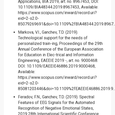
Applications, BIA 2019, art. no. 8967453, DOI:
10.1109/BIA48344.2019.8967453, Available:
https://www.scopus.com/inward/record.uri?
eid=2-s2.0-
85079269691&doi=10.1109%2fBIA48344.2019.8967..
Markova, V.I., Ganchev, T.D. (2019).
Technological support for the needs of
personalized train-ing, Proceedings of the 29th
Annual Conference of the European Association
for Education in Elec-trical and Information
Engineering, EAEEIE 2019 -, art. no. 9000468.
DOI: 10.1109/EAEEIE46886.2019.9000468,
Available:
https://www.scopus.com/inward/record.uri?
eid=2-s2.0-
85081203446&doi=10.1109%2fEAEEIE46886.2019.9..
Feradov, F.N., Ganchev, T.D. (2019). Spectral
Features of EEG Signals for the Automated
Recognition of Negative Emotional States,
2019 28th International Scientific Conference