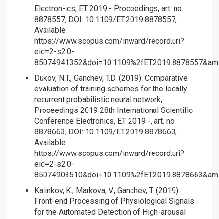
Electron-ics, ET 2019 - Proceedings, art. no.
8878557, DOI: 10.1109/ET.2019.8878557,
Available:
https://www.scopus.com/inward/record.uri?
eid=2-s2.0-
85074941352&doi=10.1109%2fET.2019.8878557&am..
Dukov, N.T., Ganchev, T.D. (2019). Comparative
evaluation of training schemes for the locally
recurrent probabilistic neural network,
Proceedings 2019 28th International Scientific
Conference Electronics, ET 2019 -, art. no.
8878663, DOI: 10.1109/ET.2019.8878663,
Available
https://www.scopus.com/inward/record.uri?
eid=2-s2.0-
85074903510&doi=10.1109%2fET.2019.8878663&am..
Kalinkov, K., Markova, V., Ganchev, T. (2019).
Front-end Processing of Physiological Signals
for the Automated Detection of High-arousal