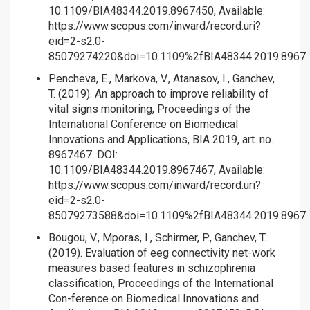
10.1109/BIA48344.2019.8967450, Available:
https://www.scopus.com/inward/record.uri?
eid=2-s2.0-
85079274220&doi=10.1109%2fBIA48344.2019.8967..
Pencheva, E., Markova, V., Atanasov, I., Ganchev,
T. (2019). An approach to improve reliability of
vital signs monitoring, Proceedings of the
International Conference on Biomedical
Innovations and Applications, BIA 2019, art. no.
8967467. DOI:
10.1109/BIA48344.2019.8967467, Available:
https://www.scopus.com/inward/record.uri?
eid=2-s2.0-
85079273588&doi=10.1109%2fBIA48344.2019.8967..
Bougou, V., Mporas, I., Schirmer, P., Ganchev, T.
(2019). Evaluation of eeg connectivity net-work
measures based features in schizophrenia
classification, Proceedings of the International
Con-ference on Biomedical Innovations and