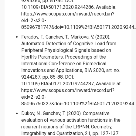
9244286, pp. 81-84. DOI:
10.1109/BIA50171.2020.9244286, Available:
https://www.scopus.com/inward/record.uri?
eid=2-s2.0-
85096781747&doi=10.1109%2fBIA50171.2020.9244..
Feradov, F., Ganchev, T., Markova, V. (2020).
Automated Detection of Cognitive Load from
Peripheral Physiological Signals based on
Hjorth's Parameters, Proceedings of the
International Con-ference on Biomedical
Innovations and Applications, BIA 2020, art. no.
9244287, pp. 85-88. DOI:
10.1109/BIA50171.2020.9244287, Available at:
https://www.scopus.com/inward/record.uri?
eid=2-s2.0-
85096760327&doi=10.1109%2fBIA50171.2020.9244..
Dukov, N., Ganchev, T. (2020). Comparative
evaluation of various activation functions in the
recurrent neurons of the LRPNN. Geometry,
Integrability and Quantization, 21, pp. 127-137.