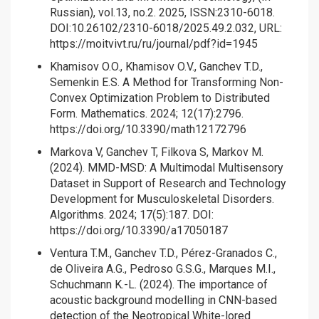
Russian), vol.13, no.2. 2025, ISSN:2310-6018.
DOI:10.26102/2310-6018/2025.49.2.032, URL:
https://moitvivt.ru/ru/journal/pdf?id=1945
Khamisov O.O., Khamisov O.V., Ganchev T.D.,
Semenkin E.S. A Method for Transforming Non-
Convex Optimization Problem to Distributed
Form. Mathematics. 2024; 12(17):2796.
https://doi.org/10.3390/math12172796
Markova V, Ganchev T, Filkova S, Markov M.
(2024). MMD-MSD: A Multimodal Multisensory
Dataset in Support of Research and Technology
Development for Musculoskeletal Disorders.
Algorithms. 2024; 17(5):187. DOI:
https://doi.org/10.3390/a17050187
Ventura T.M., Ganchev T.D., Pérez-Granados C.,
de Oliveira A.G., Pedroso G.S.G., Marques M.I.,
Schuchmann K.-L. (2024). The importance of
acoustic background modelling in CNN-based
detection of the Neotropical White-lored