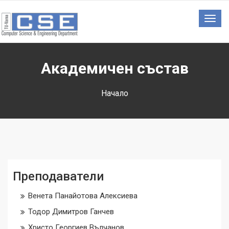
Togg
navig
Академичен състав
Начало
Преподаватели
Венета Панайотова Алексиева
Тодор Димитров Ганчев
Христо Георгиев Вълчанов